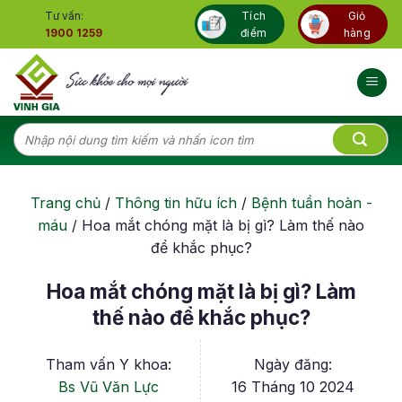
Skip
Tư vấn:
Tích
Giỏ
to
1900 1259
điểm
hàng
content
Tìm
kiếm:
Trang chủ
/
Thông tin hữu ích
/
Bệnh tuần hoàn -
máu
/
Hoa mắt chóng mặt là bị gì? Làm thế nào
để khắc phục?
Hoa mắt chóng mặt là bị gì? Làm
thế nào để khắc phục?
Tham vấn Y khoa:
Ngày đăng:
Bs Vũ Văn Lực
16 Tháng 10 2024