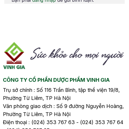
Bạn phải
đăng nhập
để gửi bình luận.
Phương pháp này
sưng vùng cánh tay
mang lại hiệu quả cao
hoặc chân bị ảnh
trong việc giảm chóng
hưởng. Tìm hiểu
mặt, buồn nôn và cải
nguyên nhân, biến
thiện sức khỏe. Hãy
chứng và cách điều trị
3.
tìm hiểu chi tiết về
cũng như phòng bệnh
cách chữa rối loạn tiền
từ sớm trong bài viết
đình bằng diện chẩn
sau nhé.
trong bài viết này.
CÔNG TY CỔ PHẦN DƯỢC PHẨM VINH GIA
Trụ sở chính : Số 116 Trần Bình, tập thể viện 19/8,
Phường Từ Liêm, TP Hà Nội
Văn phòng giao dịch : Số 9 đường Nguyễn Hoàng,
Phường Từ Liêm, TP Hà Nội
Điện thoại : (024) 353 767 63 - (024) 353 767 64