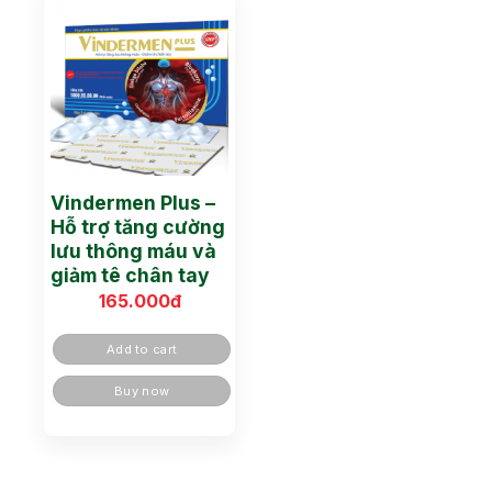
Vindermen Plus –
Hỗ trợ tăng cường
lưu thông máu và
giảm tê chân tay
165.000
đ
Add to cart
Buy now