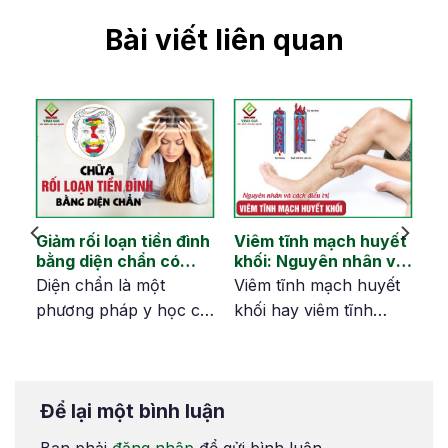
Bài viết liên quan
Giảm rối loạn tiền đình
Viêm tĩnh mạch huyết
bằng diện chẩn có
khối: Nguyên nhân và
hiệu quả không?
tránh biến chứng
oa
Diện chẩn là một
Viêm tĩnh mạch huyết
nh
phương pháp y học cổ
khối hay viêm tĩnh
oa
truyền sử dụng các kỹ
mạch là tình trạng tĩnh
thuật bấm huyệt trên
mạch bị viêm và hình
mặt để điều trị nhiều
thành các khối máu
Để lại một bình luận
n
bệnh lý, trong đó có
đông. Bệnh lý này có
t
rối loạn tiền đình.
thể gây đau, đỏ và