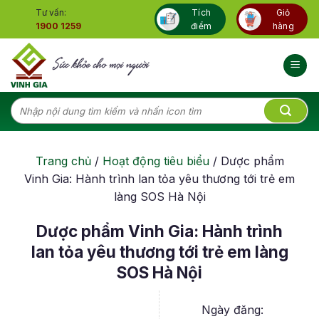
Skip
Tư vấn:
Tích
Giỏ
to
1900 1259
điểm
hàng
content
Tìm
kiếm:
Trang chủ
/
Hoạt động tiêu biểu
/
Dược phẩm
Vinh Gia: Hành trình lan tỏa yêu thương tới trẻ em
làng SOS Hà Nội
Dược phẩm Vinh Gia: Hành trình
lan tỏa yêu thương tới trẻ em làng
SOS Hà Nội
Ngày đăng: