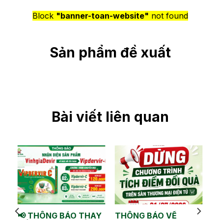
Block
"banner-toan-website"
not found
Sản phẩm đề xuất
Bài viết liên quan
📢 THÔNG BÁO THAY
THÔNG BÁO VỀ