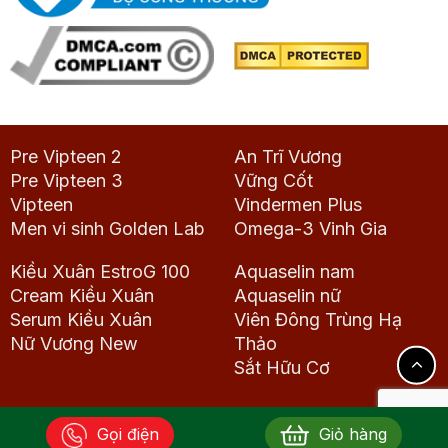
Pre Vipteen 2
An Trĩ Vương
Pre Vipteen 3
Vững Cốt
Vipteen
Vindermen Plus
Men vi sinh Golden Lab
Omega-3 Vinh Gia
Kiều Xuân EstroG 100
Aquaselin nam
Cream Kiều Xuân
Aquaselin nữ
Serum Kiều Xuân
Viên Đông Trùng Hạ
Nữ Vương New
Thảo
Sắt Hữu Cơ
Gọi điện
Giỏ hàng
Copyright 2026 © Dược phẩm Vinh Gia. All rights reserved