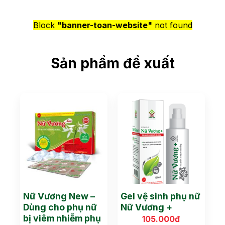
Block
"banner-toan-website"
not found
Sản phẩm đề xuất
Nữ Vương New –
Gel vệ sinh phụ nữ
Dùng cho phụ nữ
Nữ Vương +
bị viêm nhiễm phụ
105.000
đ