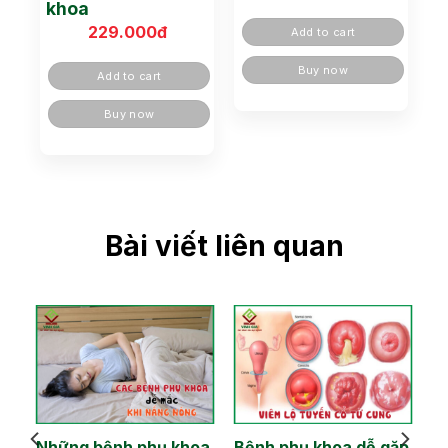
khoa
229.000
đ
Add to cart
Buy now
Add to cart
Buy now
Bài viết liên quan
Những bệnh phụ khoa
Bệnh phụ khoa dễ gặp