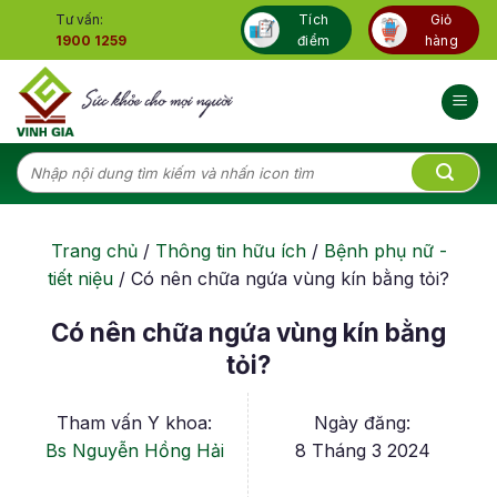
Skip
Tư vấn:
Tích
Giỏ
to
1900 1259
điểm
hàng
content
Tìm
kiếm:
Trang chủ
/
Thông tin hữu ích
/
Bệnh phụ nữ -
tiết niệu
/
Có nên chữa ngứa vùng kín bằng tỏi?
Có nên chữa ngứa vùng kín bằng
tỏi?
Tham vấn Y khoa:
Ngày đăng:
Bs Nguyễn Hồng Hải
8 Tháng 3 2024