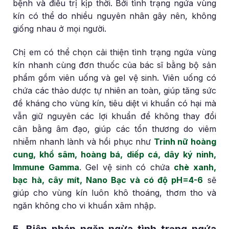
bệnh và điều trị kịp thời. Bởi tình trạng ngứa vùng
kín có thể do nhiều nguyên nhân gây nên, không
giống nhau ở mọi người.
Chị em có thể chọn cải thiện tình trạng ngứa vùng
kín nhanh cùng đơn thuốc của bác sĩ bằng bộ sản
phẩm gồm viên uống và gel vệ sinh. Viên uống có
chứa các thảo dược tự nhiên an toàn, giúp tăng sức
đề kháng cho vùng kín, tiêu diệt vi khuẩn có hại mà
vẫn giữ nguyên các lợi khuẩn để không thay đổi
cân bằng âm đạo, giúp các tổn thương do viêm
nhiễm nhanh lành và hồi phục như
Trinh nữ hoàng
cung, khổ sâm, hoàng bá, diếp cá, dây ký ninh,
Immune Gamma
. Gel vệ sinh có chứa
chè xanh,
bạc hà, cây mít, Nano Bạc và có độ pH=4-6
sẽ
giúp cho vùng kín luôn khô thoáng, thơm tho và
ngăn không cho vi khuẩn xâm nhập.