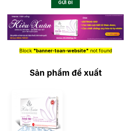
Block
"banner-toan-website"
not found
Sản phẩm đề xuất