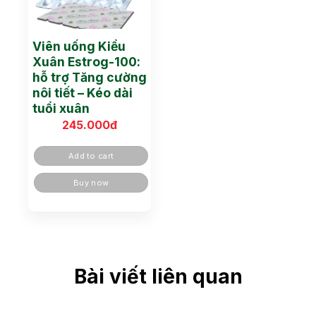
Viên uống Kiều
Xuân Estrog-100:
hỗ trợ Tăng cường
nôi tiết – Kéo dài
tuổi xuân
245.000
đ
Add to cart
Buy now
Bài viết liên quan