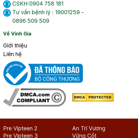
CSKH:0904 758 181
Tư vấn bệnh lý : 19001259 -
0896 509 509
Về Vinh Gia
Giới thiệu
Liên hệ
Pre Vipteen 2
An Trĩ Vương
Pre Vipteen 3
Vững Cốt