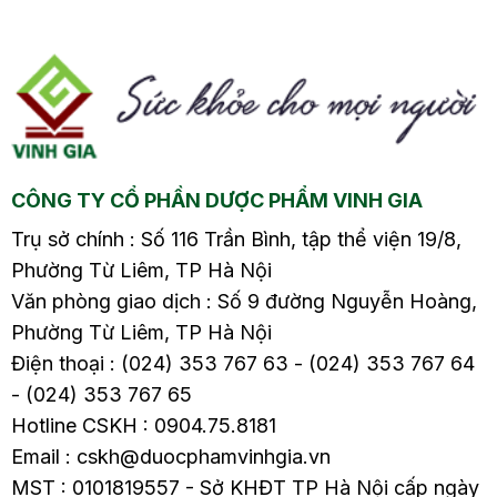
căng cứng và nhạy
căng cứng và nhạy
cảm hơn ở…
cảm hơn ở…
CÔNG TY CỔ PHẦN DƯỢC PHẨM VINH GIA
Trụ sở chính : Số 116 Trần Bình, tập thể viện 19/8,
Phường Từ Liêm, TP Hà Nội
Văn phòng giao dịch : Số 9 đường Nguyễn Hoàng,
Phường Từ Liêm, TP Hà Nội
Điện thoại : (024) 353 767 63 - (024) 353 767 64
- (024) 353 767 65
Hotline CSKH : 0904.75.8181
Email : cskh@duocphamvinhgia.vn
MST : 0101819557 - Sở KHĐT TP Hà Nội cấp ngày