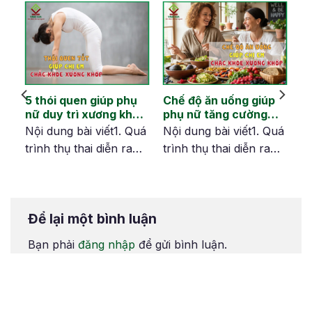
hi
5 thói quen giúp phụ
Chế độ ăn uống giúp
nữ duy trì xương khớp
phụ nữ tăng cường
dẻo dai sau tuổi 40
xương khớp khỏe
uá
Nội dung bài viết1. Quá
Nội dung bài viết1. Quá
mạnh từ bên trong
trình thụ thai diễn ra
trình thụ thai diễn ra
m
như thế nào?2. Chậm
như thế nào?2. Chậm
kinh 10 ngày thì thai
kinh 10 ngày thì thai
vào tử cung chưa?3.
vào tử cung chưa?3.
Để lại một bình luận
ết
Các dấu hiệu nhận biết
Các dấu hiệu nhận biết
chậm kinh đã có
chậm kinh đã có
Bạn phải
đăng nhập
để gửi bình luận.
thai3.1. Ra máu báo
thai3.1. Ra máu báo
thai3.2. Đi vệ sinh
thai3.2. Đi vệ sinh
h
nhiều hơn so với bình
nhiều hơn so với bình
thường3.3. Cảm giác
thường3.3. Cảm giác