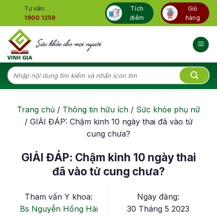
Skip
Tư vấn:
Tích
Giỏ
to
1900 1259
điểm
hàng
content
Tìm
kiếm:
Trang chủ
/
Thông tin hữu ích
/
Sức khỏe phụ nữ
/
GIẢI ĐÁP: Chậm kinh 10 ngày thai đã vào tử
cung chưa?
GIẢI ĐÁP: Chậm kinh 10 ngày thai
đã vào tử cung chưa?
Tham vấn Y khoa:
Ngày đăng:
Bs Nguyễn Hồng Hải
30 Tháng 5 2023