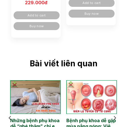
229.000
đ
Add to cart
Buy now
Add to cart
Buy now
Bài viết liên quan
Những bệnh phụ khoa
Bệnh phụ khoa dễ gặp
dễ “ghé thăm” chị em
mùa nắng nóng: Viêm