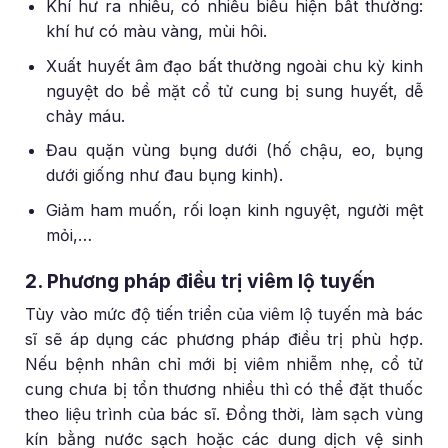
Khí hư ra nhiều, có nhiều biểu hiện bất thường:
khí hư có màu vàng, mùi hôi.
Xuất huyết âm đạo bất thường ngoài chu kỳ kinh
nguyệt do bề mặt cổ tử cung bị sung huyết, dễ
chảy máu.
Đau quặn vùng bụng dưới (hố chậu, eo, bụng
dưới giống như đau bụng kinh).
Giảm ham muốn, rối loạn kinh nguyệt, người mệt
mỏi,…
2. Phương pháp điều trị viêm lộ tuyến
Tùy vào mức độ tiến triển của viêm lộ tuyến mà bác
sĩ sẽ áp dụng các phương pháp điều trị phù hợp.
Nếu bệnh nhân chỉ mới bị viêm nhiễm nhẹ, cổ tử
cung chưa bị tổn thương nhiều thì có thể đặt thuốc
theo liệu trình của bác sĩ. Đồng thời, làm sạch vùng
kín bằng nước sạch hoặc các dung dịch vệ sinh