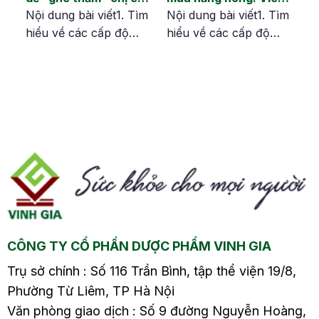
ch
vào mùa hè
lộ tuyến cổ tử cung
ìm
Nội dung bài viết1. Tìm
Nội dung bài viết1. Tìm
hiểu về các cấp độ
hiểu về các cấp độ
m
viêm lộ tuyến1.1. Viêm
viêm lộ tuyến1.1. Viêm
độ
lộ tuyến cổ tử cung độ
lộ tuyến cổ tử cung độ
ổ
11.2. Viêm lộ tuyến cổ
11.2. Viêm lộ tuyến cổ
m
tử cung độ 21.3. Viêm
tử cung độ 21.3. Viêm
độ
lộ tuyến cổ tử cung độ
lộ tuyến cổ tử cung độ
u
32. Phương pháp điều
32. Phương pháp điều
trị viêm lộ tuyến Mùa
trị viêm lộ tuyến Mùa
à
hè với thời tiết nắng
hè nắng nóng không
nóng, oi bức không
chỉ ảnh hưởng đến làn
chỉ…
da…
CÔNG TY CỔ PHẦN DƯỢC PHẨM VINH GIA
Trụ sở chính : Số 116 Trần Bình, tập thể viện 19/8,
Phường Từ Liêm, TP Hà Nội
Văn phòng giao dịch : Số 9 đường Nguyễn Hoàng,