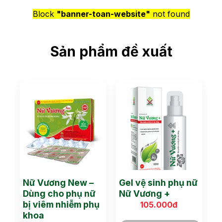
Block
"banner-toan-website"
not found
Sản phẩm đề xuất
Nữ Vương New –
Gel vệ sinh phụ nữ
Dùng cho phụ nữ
Nữ Vương +
bị viêm nhiễm phụ
105.000
đ
khoa