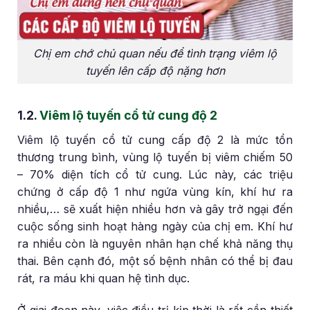
Chị em chớ chủ quan nếu để tình trạng viêm lộ
tuyến lên cấp độ nặng hơn
1.2.
Viêm lộ tuyến cổ tử cung độ 2
Viêm lộ tuyến cổ tử cung cấp độ 2 là mức tổn
thương trung bình, vùng lộ tuyến bị viêm chiếm 50
– 70% diện tích cổ tử cung. Lúc này, các triệu
chứng ở cấp độ 1 như ngứa vùng kín, khí hư ra
nhiều,… sẽ xuất hiện nhiều hơn và gây trở ngại đến
cuộc sống sinh hoạt hàng ngày của chị em. Khí hư
ra nhiều còn là nguyên nhân hạn chế khả năng thụ
thai. Bên cạnh đó, một số bệnh nhân có thể bị đau
rát, ra máu khi quan hệ tình dục.
Ở giai đoạn này, việc điều trị kịp thời là rất cần thiết