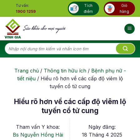
Skip
Tư vấn:
Tích
Giỏ
to
1900 1259
điểm
hàng
content
Tìm
kiếm:
Trang chủ
/
Thông tin hữu ích
/
Bệnh phụ nữ -
tiết niệu
/
Hiểu rõ hơn về các cấp độ viêm lộ
tuyến cổ tử cung
Hiểu rõ hơn về các cấp độ viêm lộ
tuyến cổ tử cung
Tham vấn Y khoa:
Ngày đăng:
Bs Nguyễn Hồng Hải
18 Tháng 4 2025