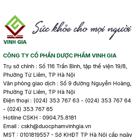
thiện sức khỏe. Hãy
chứng và cách điều trị
tìm hiểu chi tiết về
cũng như phòng bệnh
cách chữa rối loạn tiền
từ sớm trong bài viết
đình bằng diện chẩn
sau nhé.
trong bài viết này.
CÔNG TY CỔ PHẦN DƯỢC PHẨM VINH GIA
Trụ sở chính : Số 116 Trần Bình, tập thể viện 19/8,
Phường Từ Liêm, TP Hà Nội
Văn phòng giao dịch : Số 9 đường Nguyễn Hoàng,
Phường Từ Liêm, TP Hà Nội
Điện thoại : (024) 353 767 63 - (024) 353 767 64
- (024) 353 767 65
Hotline CSKH : 0904.75.8181
Email : cskh@duocphamvinhgia.vn
MST : 0101819557 - Sở KHĐT TP Hà Nội cấp ngày