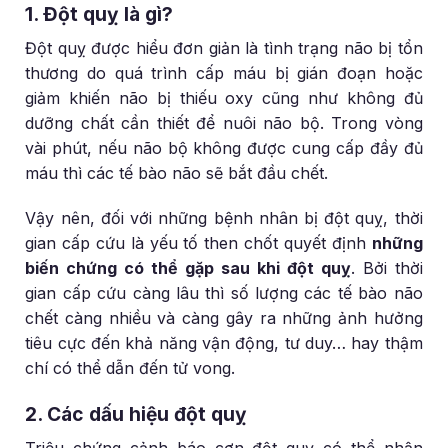
1. Đột quỵ là gì?
Đột quỵ được hiểu đơn giản là tình trạng não bị tổn
thương do quá trình cấp máu bị gián đoạn hoặc
giảm khiến não bị thiếu oxy cũng như không đủ
dưỡng chất cần thiết để nuôi não bộ. Trong vòng
vài phút, nếu não bộ không được cung cấp đầy đủ
máu thì các tế bào não sẽ bắt đầu chết.
Vậy nên, đối với những bệnh nhân bị đột quỵ, thời
gian cấp cứu là yếu tố then chốt quyết định
những
biến chứng có thể gặp sau khi đột quỵ
. Bởi thời
gian cấp cứu càng lâu thì số lượng các tế bào não
chết càng nhiều và càng gây ra những ảnh hưởng
tiêu cực đến khả năng vận động, tư duy… hay thậm
chí có thể dẫn đến tử vong.
2. Các dấu hiệu đột quỵ
Triệu chứng cảnh báo cơn đột quỵ có thể nhận