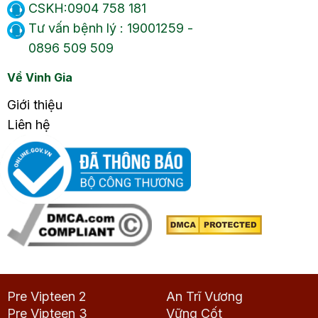
CSKH:0904 758 181
Tư vấn bệnh lý : 19001259 -
0896 509 509
Về Vinh Gia
Giới thiệu
Liên hệ
Pre Vipteen 2
An Trĩ Vương
Pre Vipteen 3
Vững Cốt