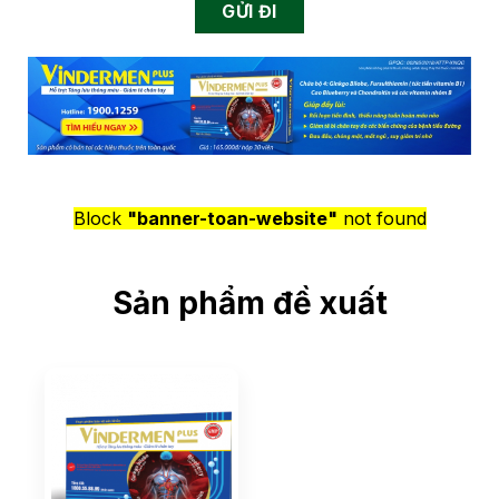
Block
"banner-toan-website"
not found
Sản phẩm đề xuất