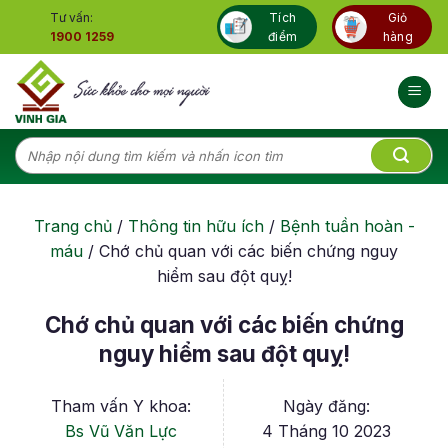
Skip
Tư vấn:
Tích
Giỏ
to
1900 1259
điểm
hàng
content
Tìm
kiếm:
Trang chủ
/
Thông tin hữu ích
/
Bệnh tuần hoàn -
máu
/
Chớ chủ quan với các biến chứng nguy
hiểm sau đột quỵ!
Chớ chủ quan với các biến chứng
nguy hiểm sau đột quỵ!
Tham vấn Y khoa:
Ngày đăng:
Bs Vũ Văn Lực
4 Tháng 10 2023