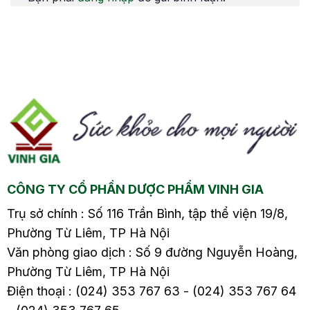
Phương pháp này
sưng vùng cánh tay
ữa
mang lại hiệu quả cao
hoặc chân bị ảnh
áu
trong việc giảm chóng
hưởng. Tìm hiểu
mặt, buồn nôn và cải
nguyên nhân, biến
ên
thiện sức khỏe. Hãy
chứng và cách điều trị
…
tìm hiểu chi tiết về
cũng như phòng bệnh
cách chữa rối loạn tiền
từ sớm trong bài viết
đình bằng diện chẩn
sau nhé.
trong bài viết này.
CÔNG TY CỔ PHẦN DƯỢC PHẨM VINH GIA
Trụ sở chính : Số 116 Trần Bình, tập thể viện 19/8,
Phường Từ Liêm, TP Hà Nội
Văn phòng giao dịch : Số 9 đường Nguyễn Hoàng,
Phường Từ Liêm, TP Hà Nội
Điện thoại : (024) 353 767 63 - (024) 353 767 64