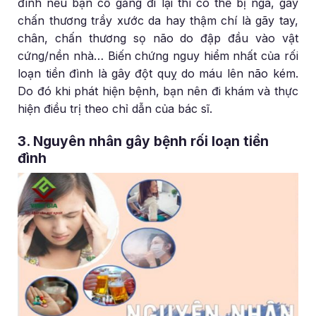
đình nếu bạn cố gắng đi lại thì có thể bị ngã, gây
chấn thương trầy xước da hay thậm chí là gãy tay,
chân, chấn thương sọ não do đập đầu vào vật
cứng/nền nhà… Biến chứng nguy hiểm nhất của rối
loạn tiền đình là gây đột quỵ do máu lên não kém.
Do đó khi phát hiện bệnh, bạn nên đi khám và thực
hiện điều trị theo chỉ dẫn của bác sĩ.
3. Nguyên nhân gây bệnh rối loạn tiền
đình