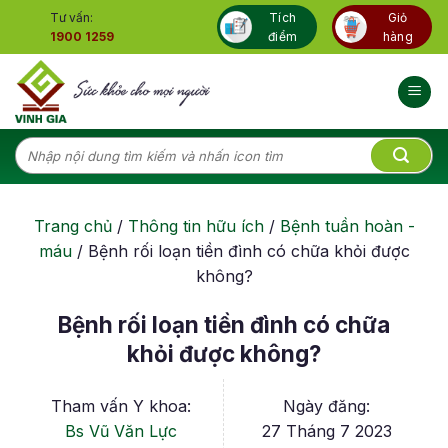
Skip
Tư vấn:
Tích
Giỏ
to
1900 1259
điểm
hàng
content
Tìm
kiếm:
Trang chủ
/
Thông tin hữu ích
/
Bệnh tuần hoàn -
máu
/
Bệnh rối loạn tiền đình có chữa khỏi được
không?
Bệnh rối loạn tiền đình có chữa
khỏi được không?
Tham vấn Y khoa:
Ngày đăng:
Bs Vũ Văn Lực
27 Tháng 7 2023