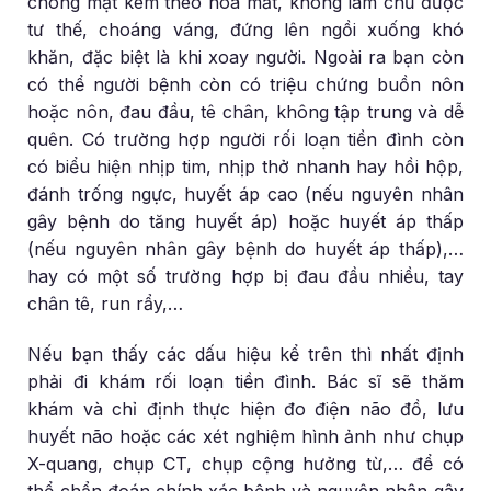
chóng mặt kèm theo hoa mắt, không làm chủ được
tư thế, choáng váng, đứng lên ngồi xuống khó
khăn, đặc biệt là khi xoay người. Ngoài ra bạn còn
có thể người bệnh còn có triệu chứng buồn nôn
hoặc nôn, đau đầu, tê chân, không tập trung và dễ
quên. Có trường hợp người rối loạn tiền đình còn
có biểu hiện nhịp tim, nhịp thở nhanh hay hồi hộp,
đánh trống ngực, huyết áp cao (nếu nguyên nhân
gây bệnh do tăng huyết áp) hoặc huyết áp thấp
(nếu nguyên nhân gây bệnh do huyết áp thấp),…
hay có một số trường hợp bị đau đầu nhiều, tay
chân tê, run rẩy,…
Nếu bạn thấy các dấu hiệu kể trên thì nhất định
phải đi khám rối loạn tiền đình. Bác sĩ sẽ thăm
khám và chỉ định thực hiện đo điện não đồ, lưu
huyết não hoặc các xét nghiệm hình ảnh như chụp
X-quang, chụp CT, chụp cộng hưởng từ,… để có
thể chẩn đoán chính xác bệnh và nguyên nhân gây