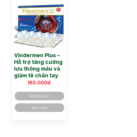
Vindermen Plus –
Hỗ trợ tăng cường
lưu thông máu và
giảm tê chân tay
165.000
đ
Add to cart
Buy now