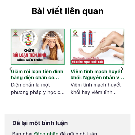
Bài viết liên quan
Giảm rối loạn tiền đình
Viêm tĩnh mạch huyết
bằng diện chẩn có
khối: Nguyên nhân và
hiệu quả không?
tránh biến chứng
i
Diện chẩn là một
Viêm tĩnh mạch huyết
phương pháp y học cổ
khối hay viêm tĩnh
truyền sử dụng các kỹ
mạch là tình trạng tĩnh
thuật bấm huyệt trên
mạch bị viêm và hình
mặt để điều trị nhiều
thành các khối máu
Để lại một bình luận
bệnh lý, trong đó có
đông. Bệnh lý này có
i
rối loạn tiền đình.
thể gây đau, đỏ và
Bạn phải
đăng nhập
để gửi bình luận.