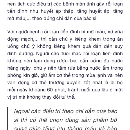
nên tích cực điều trị các bệnh mãn tính gây rối loạn
tiền đình như huyết áp thấp, tăng huyết áp, tăng
mỡ máu,… theo đúng chỉ dẫn của bác sĩ.
Với người bệnh rối loạn tiền đình bị mỡ máu, xơ vữa
động mạch,… thì cần chú ý kiêng khem trong ăn
uống chú ý không kiêng khem quá dẫn đến suy
dinh dưỡng. Người cao tuổi mắc rối loạn tiền đình
không nên lạm dụng rượu bia, cần uống đủ nước
hàng ngày, chú ý nên tắm rửa bằng nước ấm trong
phòng kín gió, giữ ấm cơ thể trong mùa lạnh và nên
vận động cơ thể thường xuyên, tốt nhất là đi bộ
mỗi ngày khoảng 60 phút, tránh ngồi quá lâu ở một
vị trí mà không thay đổi tư thế.
Ngoài các điều trị theo chỉ dẫn của bác
sĩ thì có thể chọn dùng sản phẩm bổ
sung giúp tăng lưu thông máu và bảo