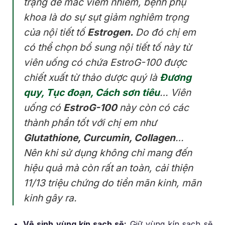
trạng dễ mắc viêm nhiễm, bệnh phụ
khoa là do sự sụt giảm nghiêm trọng
của nội tiết tố
Estrogen.
Do đó chị em
có thể chọn bổ sung nội tiết tố này từ
viên uống có chứa EstroG-100 được
chiết xuất từ thảo dược quý là
Đương
quy, Tục đoạn, Cách sơn tiêu
… Viên
uống có
EstroG-100
này còn có các
thành phần tốt với chị em như
Glutathione, Curcumin, Collagen
…
Nên khi sử dụng không chỉ mang đến
hiệu quả mà còn rất an toàn, cải thiện
11/13 triệu chứng do tiền mãn kinh, mãn
kinh gây ra.
Vệ sinh vùng kín sạch sẽ:
Giữ vùng kín sạch sẽ