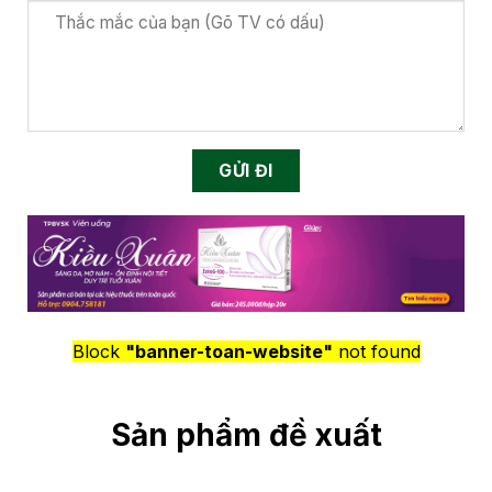
Block
"banner-toan-website"
not found
Sản phẩm đề xuất