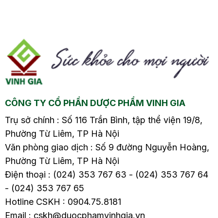
dục, sa bàng quang,
dục, sa bàng quang,
m
trực tràng1.3. Viêm âm
trực tràng1.3. Viêm âm
.
hộ1.4. Ngứa âm hộ1.5.
hộ1.4. Ngứa âm hộ1.5.
m
Viêm âm đạo1.6. Viêm
Viêm âm đạo1.6. Viêm
7.
lộ tuyến cổ tử cung1.7.
lộ tuyến cổ tử cung1.7.
Viêm phần phụ mãn
Viêm phần phụ mãn
sa
tính1.8. Sa sinh dục, sa
tính1.8. Sa sinh dục, sa
bàng quang, trực…
bàng quang, trực…
CÔNG TY CỔ PHẦN DƯỢC PHẨM VINH GIA
Trụ sở chính : Số 116 Trần Bình, tập thể viện 19/8,
Phường Từ Liêm, TP Hà Nội
Văn phòng giao dịch : Số 9 đường Nguyễn Hoàng,
Phường Từ Liêm, TP Hà Nội
Điện thoại : (024) 353 767 63 - (024) 353 767 64
- (024) 353 767 65
Hotline CSKH : 0904.75.8181
Email : cskh@duocphamvinhgia.vn