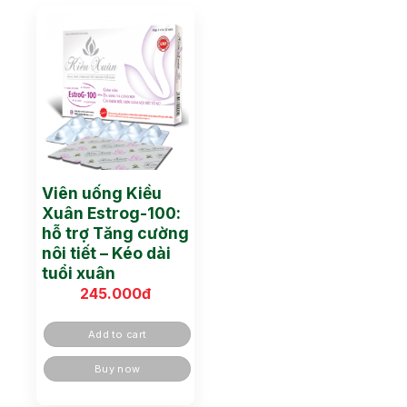
Viên uống Kiều
Xuân Estrog-100:
hỗ trợ Tăng cường
nôi tiết – Kéo dài
tuổi xuân
245.000
đ
Add to cart
Buy now