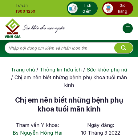
Skip
Tư vấn:
Tích
Giỏ
to
1900 1259
điểm
hàng
content
Tìm
kiếm:
Trang chủ
/
Thông tin hữu ích
/
Sức khỏe phụ nữ
/
Chị em nên biết những bệnh phụ khoa tuổi mãn
kinh
Chị em nên biết những bệnh phụ
khoa tuổi mãn kinh
Tham vấn Y khoa:
Ngày đăng:
Bs Nguyễn Hồng Hải
10 Tháng 3 2022