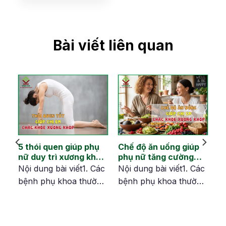
Bài viết liên quan
hi
5 thói quen giúp phụ
Chế độ ăn uống giúp
nữ duy trì xương khớp
phụ nữ tăng cường
dẻo dai sau tuổi 40
xương khớp khỏe
ác
Nội dung bài viết1. Các
Nội dung bài viết1. Các
mạnh từ bên trong
ng
bệnh phụ khoa thường
bệnh phụ khoa thường
gặp ở tuổi tiền mãn
gặp ở tuổi tiền mãn
êm
kinh, mãn kinh1.1. Viêm
kinh, mãn kinh1.1. Viêm
sinh dục1.2. Sa sinh
sinh dục1.2. Sa sinh