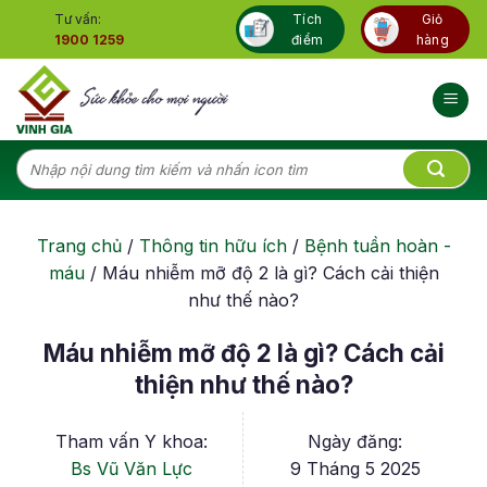
Skip
Tư vấn:
Tích
Giỏ
to
1900 1259
điểm
hàng
content
Tìm
kiếm:
Trang chủ
/
Thông tin hữu ích
/
Bệnh tuần hoàn -
máu
/
Máu nhiễm mỡ độ 2 là gì? Cách cải thiện
như thế nào?
Máu nhiễm mỡ độ 2 là gì? Cách cải
thiện như thế nào?
Tham vấn Y khoa:
Ngày đăng:
Bs Vũ Văn Lực
9 Tháng 5 2025