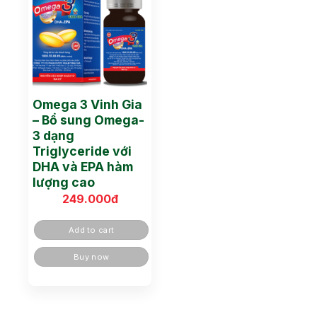
Omega 3 Vinh Gia
– Bổ sung Omega-
3 dạng
Triglyceride với
DHA và EPA hàm
lượng cao
249.000
đ
Add to cart
Buy now