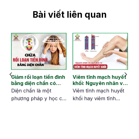
Bài viết liên quan
Giảm rối loạn tiền đình
Viêm tĩnh mạch huyết
bằng diện chẩn có
khối: Nguyên nhân và
hiệu quả không?
tránh biến chứng
áu
Diện chẩn là một
Viêm tĩnh mạch huyết
2.
phương pháp y học cổ
khối hay viêm tĩnh
truyền sử dụng các kỹ
mạch là tình trạng tĩnh
ai
thuật bấm huyệt trên
mạch bị viêm và hình
mặt để điều trị nhiều
thành các khối máu
bệnh lý, trong đó có
đông. Bệnh lý này có
m
rối loạn tiền đình.
thể gây đau, đỏ và