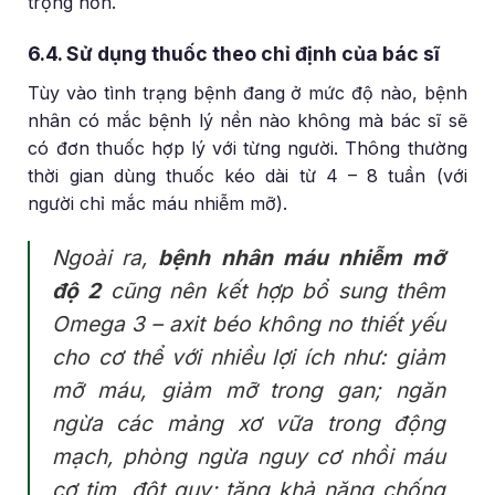
trọng hơn.
6.4. Sử dụng thuốc theo chỉ định của bác sĩ
Tùy vào tình trạng bệnh đang ở mức độ nào, bệnh
nhân có mắc bệnh lý nền nào không mà bác sĩ sẽ
có đơn thuốc hợp lý với từng người. Thông thường
thời gian dùng thuốc kéo dài từ 4 – 8 tuần (với
người chỉ mắc máu nhiễm mỡ).
Ngoài ra,
bệnh nhân máu nhiễm mỡ
độ 2
cũng nên kết hợp bổ sung thêm
Omega 3 – axit béo không no thiết yếu
cho cơ thể với nhiều lợi ích như: giảm
mỡ máu, giảm mỡ trong gan; ngăn
ngừa các mảng xơ vữa trong động
mạch, phòng ngừa nguy cơ nhồi máu
cơ tim, đột quỵ; tăng khả năng chống