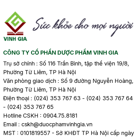
ểm
Phương pháp này
sưng vùng cánh tay
mang lại hiệu quả cao
hoặc chân bị ảnh
trong việc giảm chóng
hưởng. Tìm hiểu
mặt, buồn nôn và cải
nguyên nhân, biến
thiện sức khỏe. Hãy
chứng và cách điều trị
tìm hiểu chi tiết về
cũng như phòng bệnh
CÔNG TY CỔ PHẦN DƯỢC PHẨM VINH GIA
cách chữa rối loạn tiền
từ sớm trong bài viết
đình bằng diện chẩn
sau nhé.
Trụ sở chính : Số 116 Trần Bình, tập thể viện 19/8,
trong bài viết này.
Phường Từ Liêm, TP Hà Nội
Văn phòng giao dịch : Số 9 đường Nguyễn Hoàng,
Phường Từ Liêm, TP Hà Nội
Điện thoại : (024) 353 767 63 - (024) 353 767 64
- (024) 353 767 65
Hotline CSKH : 0904.75.8181
Email : cskh@duocphamvinhgia.vn
MST : 0101819557 - Sở KHĐT TP Hà Nội cấp ngày