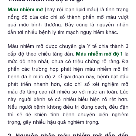
Máu nhiễm mỡ
(hay rối loạn lipid máu) là tình trạng
nồng độ của các chỉ số thành phần mỡ máu vượt
quá mức bình thường. Đây cũng là nguyên nhân
dẫn tới nhiều bệnh lý tim mạch nguy hiểm khác.
Máu nhiễm mỡ được chuyên gia Y tế chia thành 3
cấp độ theo chiều tăng dần.
Máu nhiễm mỡ độ 1
là
mức độ nhẹ nhất, chưa có triệu chứng rõ ràng. Đa
phần các trường hợp phát hiện máu nhiễm mỡ thì
bệnh đã ở mức độ 2. Ở giai đoạn này, bệnh bắt đầu
phát triển nhanh hơn, các chỉ số xét nghiệm mỡ
máu đã tăng cao rất nhiều so với mức an toàn. Lúc
này người bệnh sẽ có nhiều biểu hiện rõ rệt hơn.
Nếu người bệnh không điều trị đúng cách, đều đặn
thì sẽ dễ khiến tình bệnh chuyển biến nghiêm
trọng, gây nhiều hậu quả nghiêm trọng.
2. Nguyên nhân máu nhiễm mỡ dẫn đến