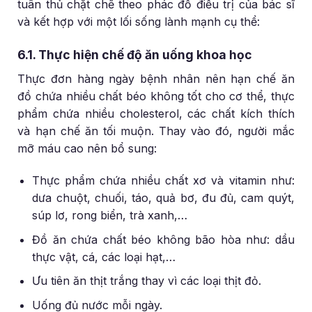
tuân thủ chặt chẽ theo phác đồ điều trị của bác sĩ
và kết hợp với một lối sống lành mạnh cụ thể:
6.1. Thực hiện chế độ ăn uống khoa học
Thực đơn hàng ngày bệnh nhân nên hạn chế ăn
đồ chứa nhiều chất béo không tốt cho cơ thể, thực
phẩm chứa nhiều cholesterol, các chất kích thích
và hạn chế ăn tối muộn. Thay vào đó, người mắc
mỡ máu cao nên bổ sung:
Thực phẩm chứa nhiều chất xơ và vitamin như:
dưa chuột, chuối, táo, quả bơ, đu đủ, cam quýt,
súp lơ, rong biển, trà xanh,…
Đồ ăn chứa chất béo không bão hòa như: dầu
thực vật, cá, các loại hạt,…
Ưu tiên ăn thịt trắng thay vì các loại thịt đỏ.
Uống đủ nước mỗi ngày.