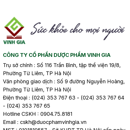
ả
Victorious2.5. Tư thế
Victorious2.5. Tư thế
o
con mèo – con
con mèo – con
bò2.6….
bò2.6….
CÔNG TY CỔ PHẦN DƯỢC PHẨM VINH GIA
Trụ sở chính : Số 116 Trần Bình, tập thể viện 19/8,
Phường Từ Liêm, TP Hà Nội
Văn phòng giao dịch : Số 9 đường Nguyễn Hoàng,
Phường Từ Liêm, TP Hà Nội
Điện thoại : (024) 353 767 63 - (024) 353 767 64
- (024) 353 767 65
Hotline CSKH : 0904.75.8181
Email : cskh@duocphamvinhgia.vn