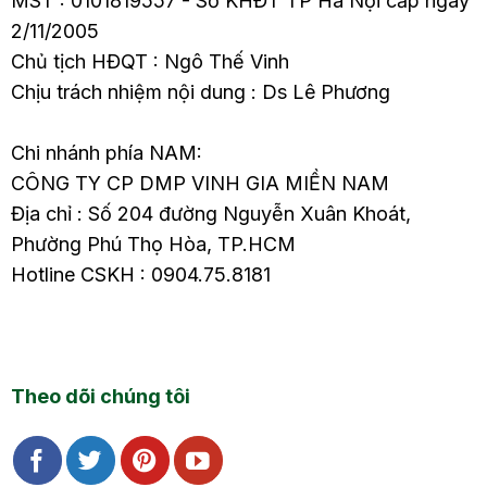
MST : 0101819557 - Sở KHĐT TP Hà Nội cấp ngày
2/11/2005
Chủ tịch HĐQT : Ngô Thế Vinh
Chịu trách nhiệm nội dung : Ds Lê Phương
Chi nhánh phía NAM:
CÔNG TY CP DMP VINH GIA MIỀN NAM
Địa chỉ : Số 204 đường Nguyễn Xuân Khoát,
Phường Phú Thọ Hòa, TP.HCM
Hotline CSKH : 0904.75.8181
Theo dõi chúng tôi