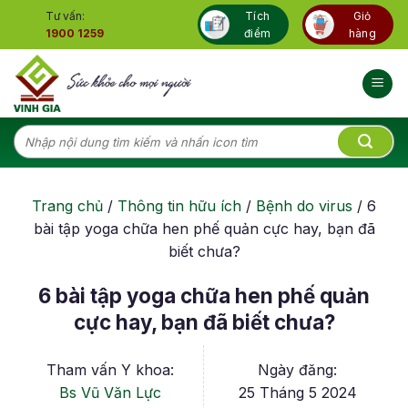
Skip
Tư vấn:
Tích
Giỏ
to
1900 1259
điểm
hàng
content
Tìm
kiếm:
Trang chủ
/
Thông tin hữu ích
/
Bệnh do virus
/
6
bài tập yoga chữa hen phế quản cực hay, bạn đã
biết chưa?
6 bài tập yoga chữa hen phế quản
cực hay, bạn đã biết chưa?
Tham vấn Y khoa:
Ngày đăng:
Bs Vũ Văn Lực
25 Tháng 5 2024