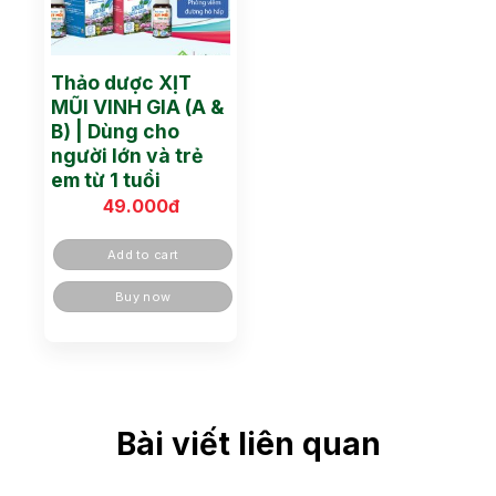
Thảo dược XỊT
MŨI VINH GIA (A &
B) | Dùng cho
người lớn và trẻ
em từ 1 tuổi
49.000
đ
Add to cart
Buy now
Bài viết liên quan