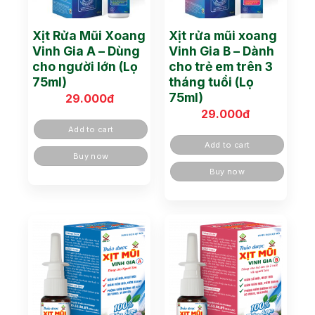
Xịt Rửa Mũi Xoang
Xịt rửa mũi xoang
Vinh Gia A – Dùng
Vinh Gia B – Dành
cho người lớn (Lọ
cho trẻ em trên 3
75ml)
tháng tuổi (Lọ
75ml)
29.000
đ
29.000
đ
Add to cart
Add to cart
Buy now
Buy now