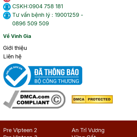
CSKH:0904 758 181
Tư vấn bệnh lý : 19001259 -
0896 509 509
Về Vinh Gia
Giới thiệu
Liên hệ
Pre Vipteen 2
An Trĩ Vương