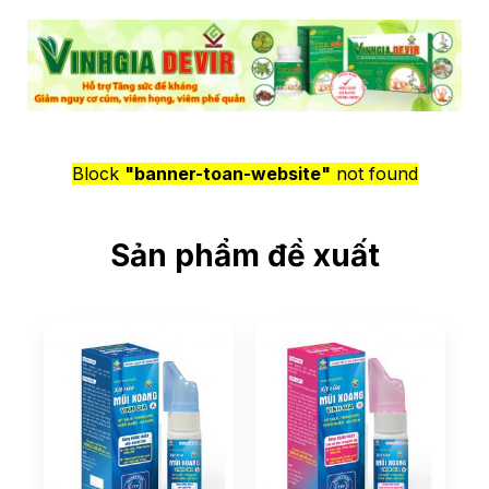
Block
"banner-toan-website"
not found
Sản phẩm đề xuất