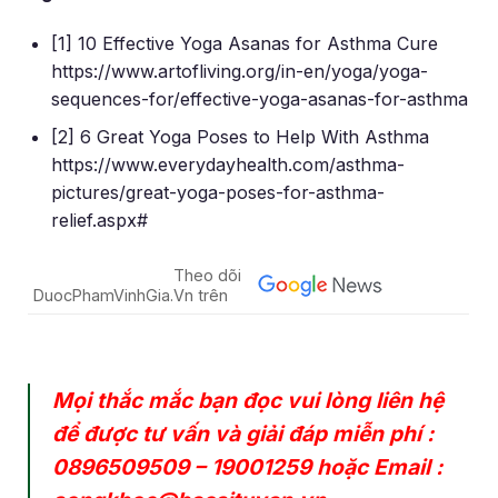
[1] 10 Effective Yoga Asanas for Asthma Cure
https://www.artofliving.org/in-en/yoga/yoga-
sequences-for/effective-yoga-asanas-for-asthma
[2] 6 Great Yoga Poses to Help With Asthma
https://www.everydayhealth.com/asthma-
pictures/great-yoga-poses-for-asthma-
relief.aspx#
Theo dõi
DuocPhamVinhGia.Vn trên
Mọi thắc mắc bạn đọc vui lòng liên hệ
để được tư vấn và giải đáp miễn phí :
0896509509
–
19001259
hoặc Email :