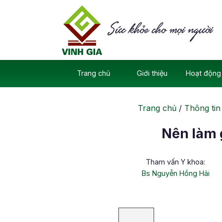
Skip
to
content
Trang chủ
Giới thiệu
Hoạt động 
Trang chủ
/
Thông tin
Nên làm 
Tham vấn Y khoa:
Bs Nguyễn Hồng Hải