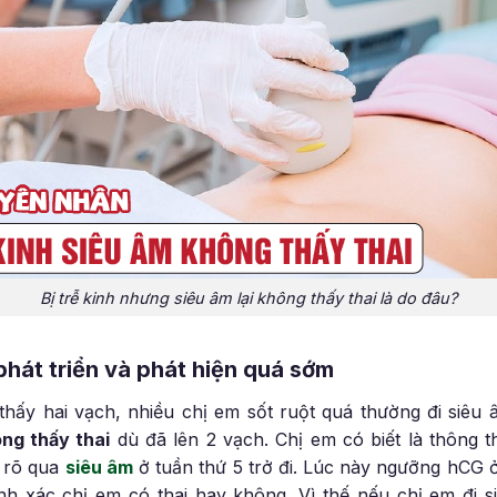
Bị trễ kinh nhưng siêu âm lại không thấy thai là do đâu?
 phát triển và phát hiện quá sớm
thấy hai vạch, nhiều chị em sốt ruột quá thường đi siêu
ông thấy thai
dù đã lên 2 vạch. Chị em có biết là thông t
y rõ qua
siêu âm
ở tuần thứ 5 trở đi. Lúc này ngưỡng hCG 
ính xác chị em có thai hay không. Vì thế nếu chị em đi 