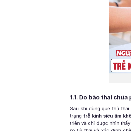
1.1. Do bào thai chưa
Sau khi dùng que thử thai 
trạng
trễ kinh siêu âm kh
triển và chỉ được nhìn thấ
rõ túi thai và xác định ch