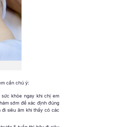
em cần chú ý:
sức khỏe ngay khi chị em
 khám sớm để xác định đúng
 đi siêu âm khi thấy có các
rước 5 tuần thì hãy đi siêu