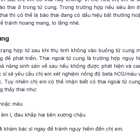
ào thai ở trong tử cung. Trong trường hợp nếu siêu âm ở
thai thì có thể là bào thai đang có dấu hiệu bất thường ho
 để tránh hoang mang, lo lắng nhé.
cung
h trạng hợp tử sau khi thụ tinh không vào buồng tử cung
g để phát triển. Thai ngoài tử cung là trường hợp nguy 
ả năng sinh sản về sau nếu không được phát hiện và can t
c sĩ sẽ yêu cầu chị em xét nghiệm nồng độ beta hCG/máu v
 Tuy nhiên chị em có thể nhận biết có thai ngoài tử cun
g thấy thai như:
 hoặc máu
 âm ỉ, đau khắp hai bên xương chậu
đi khám bác sĩ ngay để tránh nguy hiểm đến chị em.