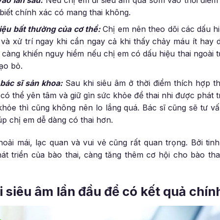
 biết chính xác có mang thai không.
iệu bất thường của cơ thể:
Chị em nên theo dõi các dấu h
và xử trí ngay khi cần ngay cả khi thấy chảy máu ít hay
 càng khiến nguy hiểm nếu chị em có dấu hiệu thai ngoài tử
ạo bỏ.
 bác sĩ sản khoa:
Sau khi siêu âm ở thời điểm thích hợp t
m có thể yên tâm và giữ gìn sức khỏe để thai nhi được phát t
hỏe thì cũng không nên lo lắng quá. Bác sĩ cũng sẽ tư vấn
p chị em dễ dàng có thai hơn.
thoải mái, lạc quan và vui vẻ cũng rất quan trọng. Bởi t
át triển của bào thai, càng tăng thêm cơ hội cho bào th
i siêu âm lần đầu để có kết quả chín