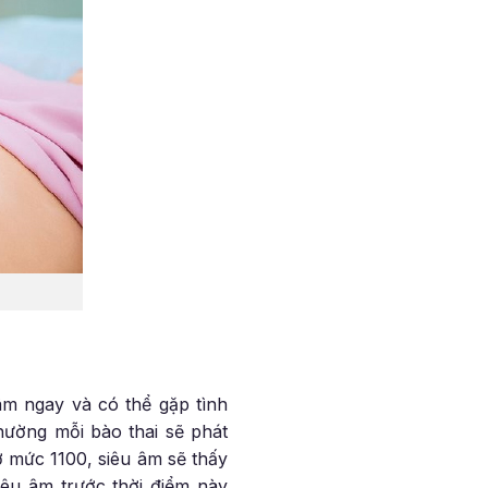
 âm ngay và có thể gặp tình
hường mỗi bào thai sẽ phát
ở mức 1100, siêu âm sẽ thấy
siêu âm trước thời điểm này