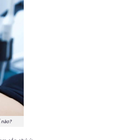
ế nào?