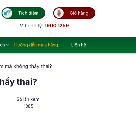
Tích điểm
Giỏ hàng
TV bệnh lý:
1900 1259
ích
Hướng dẫn mua hàng
Liên hệ
 âm mà không thấy thai?
hấy thai?
Số lần xem:
1385