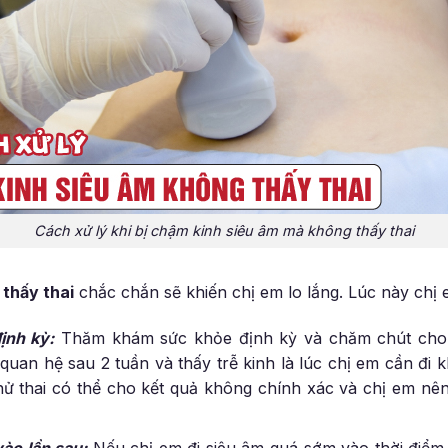
Cách xử lý khi bị chậm kinh siêu âm mà không thấy thai
 thấy thai
chắc chắn sẽ khiến chị em lo lắng. Lúc này chị 
ịnh kỳ:
Thăm khám sức khỏe định kỳ và chăm chút cho 
quan hệ sau 2 tuần và thấy trễ kinh là lúc chị em cần đi
thử thai có thể cho kết quả không chính xác và chị em nên
vào lần sau:
Nếu chị em đi siêu âm quá sớm vào thời điểm t