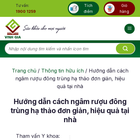
Skip
Tư vấn:
Tích
Giỏ
to
1900 1259
điểm
hàng
content
Tìm
kiếm:
Trang chủ
/
Thông tin hữu ích
/
Hướng dẫn cách
ngâm rượu đông trùng hạ thảo đơn giản, hiệu
quả tại nhà
Hướng dẫn cách ngâm rượu đông
trùng hạ thảo đơn giản, hiệu quả tại
nhà
Tham vấn Y khoa: