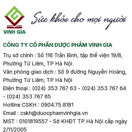
tiêu chảy nhanh chóng
bệnh lý nguy hiểm nào
n
lại đơn giản, dễ thực
đó. Bài viết dưới đây sẽ
hiện tại nhà ngay sau
cung cấp cho bạn
đây.
những thông tin hữu
ích nhất về táo bón và
những vấn đề xung
CÔNG TY CỔ PHẦN DƯỢC PHẨM VINH GIA
quanh chứng bệnh này
y
để biết cách phòng
Trụ sở chính : Số 116 Trần Bình, tập thể viện 19/8,
tránh và điều trị khi
Phường Từ Liêm, TP Hà Nội
gặp phải.
Văn phòng giao dịch : Số 9 đường Nguyễn Hoàng,
Phường Từ Liêm, TP Hà Nội
Điện thoại : (024) 353 767 63 - (024) 353 767 64
- (024) 353 767 65
Hotline CSKH : 0904.75.8181
Email : cskh@duocphamvinhgia.vn
MST : 0101819557 - Sở KHĐT TP Hà Nội cấp ngày
2/11/2005