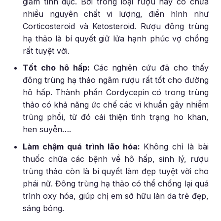
giảm tình dục. Bởi trong loại rượu này có chứa
nhiều nguyên chất vi lượng, điển hình như
Corticosteroid và Ketosteroid. Rượu đông trùng
hạ thảo là bí quyết giữ lửa hạnh phúc vợ chồng
rất tuyệt vời.
Tốt cho hô hấp:
Các nghiên cứu đã cho thấy
đông trùng hạ thảo ngâm rượu rất tốt cho đường
hô hấp. Thành phần Cordycepin có trong trùng
thảo có khả năng ức chế các vi khuẩn gây nhiễm
trùng phổi, từ đó cải thiện tình trạng ho khan,
hen suyễn….
Làm chậm quá trình lão hóa:
Không chỉ là bài
thuốc chữa các bệnh về hô hấp, sinh lý, rượu
trùng thảo còn là bí quyết làm đẹp tuyệt vời cho
phái nữ. Đông trùng hạ thảo có thể chống lại quá
trình oxy hóa, giúp chị em sở hữu làn da trẻ đẹp,
sáng bóng.