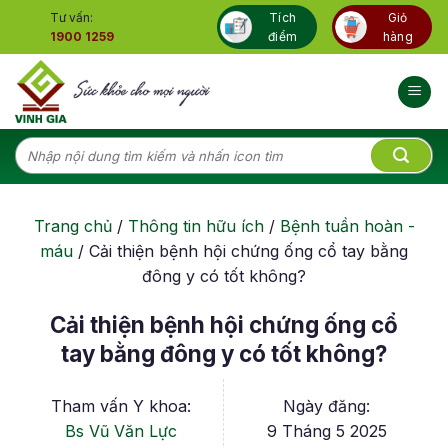
Skip
Tư vấn:
Tích
Giỏ
to
1900 1259
điểm
hàng
content
Tìm
kiếm:
Trang chủ
/
Thông tin hữu ích
/
Bệnh tuần hoàn -
máu
/
Cải thiện bệnh hội chứng ống cổ tay bằng
đông y có tốt không?
Cải thiện bệnh hội chứng ống cổ
tay bằng đông y có tốt không?
Tham vấn Y khoa:
Ngày đăng:
Bs Vũ Văn Lực
9 Tháng 5 2025