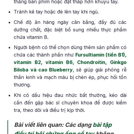
thẳng bàn phím hoặc đặt thấp hơn khuỷu tay.
Tránh kê tay hoặc đè lên tay khi ngủ.
Chế độ ăn hàng ngày cân bằng, đầy đủ các
dưỡng chất, đặc biệt bổ sung nhiều thực phẩm
chứa vitamin B.
Người bệnh có thể chọn dùng thêm sản phẩm có
chứa các thành phần như
Fursultiamin (tiền B1),
vitamin B2, vitamin B6, Chondroitin, Ginkgo
Biloba và cao Blueberry
, sẽ giúp giải phóng rễ
thần kinh và mạch máu bị chèn ép, phục hồi tổn
thương.
Khi có dấu hiệu đau nhức bất thường, kéo dài
cần đến gặp bác sĩ chuyên khoa để được kiểm
tra, theo dõi và điều trị kịp thời.
Bài viết liên quan: Các dạng
bài tập
điều trị hội chứng ống cổ tay
không