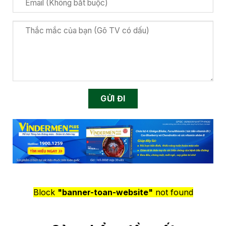
Block
"banner-toan-website"
not found