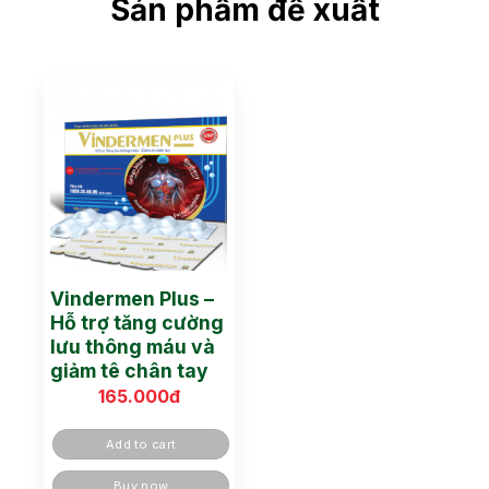
Sản phẩm đề xuất
Vindermen Plus –
Hỗ trợ tăng cường
lưu thông máu và
giảm tê chân tay
165.000
đ
Add to cart
Buy now