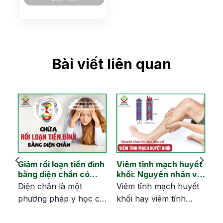
Bài viết liên quan
Giảm rối loạn tiền đình
Viêm tĩnh mạch huyết
bằng diện chẩn có
khối: Nguyên nhân và
hiệu quả không?
tránh biến chứng
i
Diện chẩn là một
Viêm tĩnh mạch huyết
phương pháp y học cổ
khối hay viêm tĩnh
truyền sử dụng các kỹ
mạch là tình trạng tĩnh