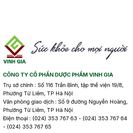
thuật bấm huyệt trên
mạch bị viêm và hình
g
mặt để điều trị nhiều
thành các khối máu
.
bệnh lý, trong đó có
đông. Bệnh lý này có
rối loạn tiền đình.
thể gây đau, đỏ và
Phương pháp này
sưng vùng cánh tay
mang lại hiệu quả cao
hoặc chân bị ảnh
trong việc giảm chóng
hưởng. Tìm hiểu
ng
mặt, buồn nôn và cải
nguyên nhân, biến
ên
thiện sức khỏe. Hãy
chứng và cách điều trị
tìm hiểu chi tiết về
cũng như phòng bệnh
CÔNG TY CỔ PHẦN DƯỢC PHẨM VINH GIA
cách chữa rối loạn tiền
từ sớm trong bài viết
đình bằng diện chẩn
sau nhé.
Trụ sở chính : Số 116 Trần Bình, tập thể viện 19/8,
trong bài viết này.
Phường Từ Liêm, TP Hà Nội
Văn phòng giao dịch : Số 9 đường Nguyễn Hoàng,
Phường Từ Liêm, TP Hà Nội
Điện thoại : (024) 353 767 63 - (024) 353 767 64
- (024) 353 767 65