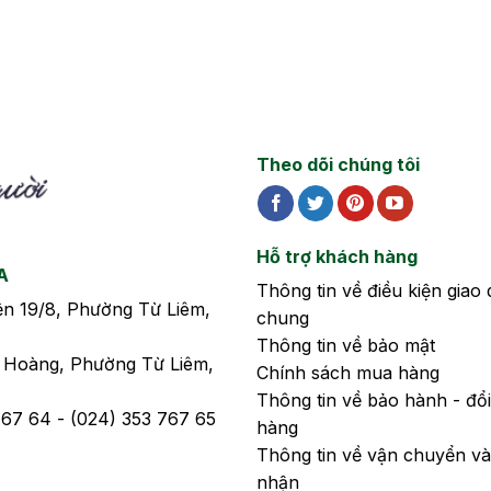
hữu ích nhất về táo bón và
hiểu nhé!
những vấn đề xung quanh
chứng bệnh này để biết cách
phòng tránh và điều trị khi
gặp phải.
Theo dõi chúng tôi
Hỗ trợ khách hàng
A
Thông tin về điều kiện giao 
iện 19/8, Phường Từ Liêm,
chung
Thông tin về bảo mật
n Hoàng, Phường Từ Liêm,
Chính sách mua hàng
Thông tin về bảo hành - đổi
 767 64 - (024) 353 767 65
hàng
Thông tin về vận chuyển và
nhận