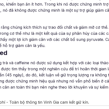
o, khiến bạn ăn ít hơn. Trong khi nó được chứng minh trợ 
, nó đã không được chứng minh là một sự trợ giúp giảm câ
rằng chúng kích thích sự trao đổi chất và giảm mỡ cơ thể.
rong cơ thể như là một kết quả của sự phân hủy của các c
hấy một lợi ích giảm cân với các chất bổ sung pyruvate. C
 hỗ trợ giảm cân là yếu.
wed
trà và caffeine nó được sử dụng kết hợp với các loại thả
được tìm thấy trong một nghiên cứu để trì hoãn thời gian 
n (45 ngày), do đó, kết luận về giữ trọng lượng ra không 
không được chứng minh hiệu quả nhưng nó vẫn phổ biến ở c
 cân an toàn thì bạn nên nghe theo lời khuyên và sự kiểm t
hí - Toàn bộ thông tin Vinh Gia cam kết giữ kín.