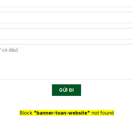
Block
"banner-toan-website"
not found