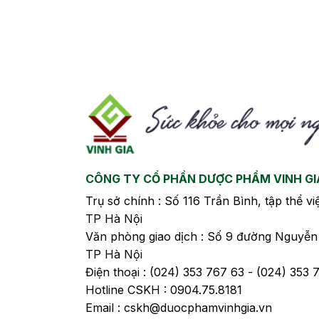
dòng sữa non Colostrum. Hãy
cùng tìm hiểu chi tiết hơn về
loại sữa này trong bài viết
dưới đây nhé.
CÔNG TY CỔ PHẦN DƯỢC PHẨM VINH GI
Trụ sở chính : Số 116 Trần Bình, tập thể v
TP Hà Nội
Văn phòng giao dịch : Số 9 đường Nguyễ
TP Hà Nội
Điện thoại : (024) 353 767 63 - (024) 353
Hotline CSKH : 0904.75.8181
Email : cskh@duocphamvinhgia.vn