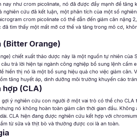
nay như crom picolinate, nó đã được đẩy mạnh để tăng k
ả nghiên cứu đã kết luận, một phân tích của một số nghiên
icrogram crom picolinate có thể dẫn đến giảm cân nặng 2
 đã tìm thấy một mất mỡ cơ thể và tăng trong mô cơ, khôn
 (Bitter Orange)
range) chiết xuất thảo dược này là một nguồn tự nhiên của
 câu trả lời hiện tại ngành công nghiệp bổ sung lệnh cấm
 hiển thị nó là một bổ sung hiệu quả cho việc giảm cân. 
gồm tăng huyết áp, dinh dưỡng môi trường khuyến cáo trán
ên hợp (CLA)
) gợi ý nghiên cứu con người ở một vai trò có thể cho CLA
 nhưng nó không hoàn toàn giảm cân thời gian đầu. Không 
dài. CLA hiện đang được nghiên cứu kết hợp với chromium 
ẩm từ sữa và thịt bò và thường được coi là an toàn.
gia