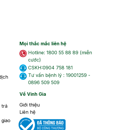
mateBrewed Omega-3 là
một loại axit béo không no,
rất cần thiết cho cơ thể nhưng
cơ thể không tự tổng hợp
được mà cần bổ sung từ bên
ngoài. Khi bổ sung sẽ giúp
Mọi thắc mắc liên hệ
tăng cường trí não và thị…
Hotline: 1800 55 88 89 (miễn
cước)
CSKH:0904 758 181
Tư vấn bệnh lý : 19001259 -
dịch
0896 509 509
Về Vinh Gia
Giới thiệu
 trả
Liên hệ
 giao