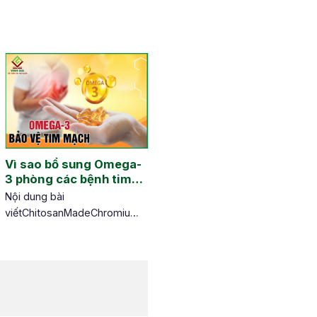
Vì sao bổ sung Omega-
3 phòng các bệnh tim
mạch
Nội dung bài
viếtChitosanMadeChromiumMostCitrus
aurantium (Bitter
Orange)Linoleic Acid liên hợp
(CLA)Garcinia
CambogiaGuaranaCaffeineHydroxymethylbutyrate
(HMB)Plantago
PsylliumPyruvateYerba