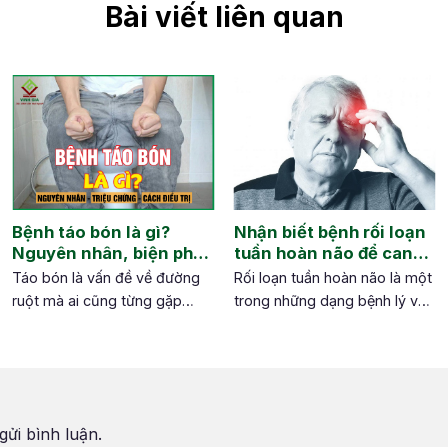
Bài viết liên quan
Bệnh táo bón là gì?
Nhận biết bệnh rối loạn
Nguyên nhân, biện pháp
tuần hoàn não để can
và phòng ngừa
thiệp kịp thời
Táo bón là vấn đề về đường
Rối loạn tuần hoàn não là một
ruột mà ai cũng từng gặp
trong những dạng bệnh lý về
phải. Đây có thể là dấu hiệu
thần kinh thường gặp. Nhận
bình thường của cơ thể nhưng
biết sớm các dấu hiệu rối loạn
cũng có thể là biểu hiện của
tuần hoàn não sẽ giúp bạn
một bệnh lý nguy hiểm nào
nhanh chóng điều trị và ngăn
n
đó. Bài viết dưới đây sẽ cung
ngừa những biến chứng nguy
gửi bình luận.
cấp cho bạn những thông tin
hiểm của bệnh. Hãy cùng tìm