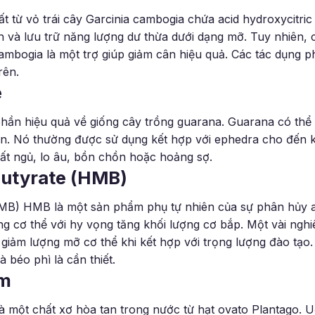
ất từ vỏ trái cây Garcinia cambogia chứa acid hydroxycitri
n và lưu trữ năng lượng dư thừa dưới dạng mỡ. Tuy nhiên, 
ambogia là một trợ giúp giảm cân hiệu quả. Các tác dụng ph
rên.
e
hần hiệu quả về giống cây trồng guarana. Guarana có thể
n. Nó thường được sử dụng kết hợp với ephedra cho đến k
ất ngủ, lo âu, bồn chồn hoặc hoảng sợ.
utyrate (HMB)
B) HMB là một sản phẩm phụ tự nhiên của sự phân hủy ac
 cơ thể với hy vọng tăng khối lượng cơ bắp. Một vài ng
 giảm lượng mỡ cơ thể khi kết hợp với trọng lượng đào tạo
 béo phì là cần thiết.
um
là một chất xơ hòa tan trong nước từ hạt ovato Plantago. 