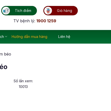
Tích điểm
Giỏ hàng
TV bệnh lý:
1900 1259
ích
Hướng dẫn mua hàng
Liên hệ
ảm béo
béo
Số lần xem:
10013