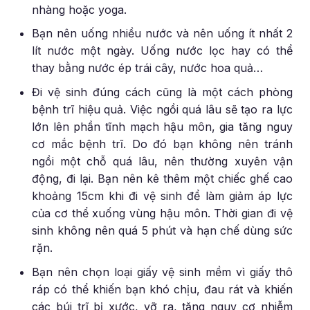
nhàng hoặc yoga.
Bạn nên uống nhiều nước và nên uống ít nhất 2
lít nước một ngày. Uống nước lọc hay có thể
thay bằng nước ép trái cây, nước hoa quả…
Đi vệ sinh đúng cách cũng là một cách phòng
bệnh trĩ hiệu quả. Việc ngồi quá lâu sẽ tạo ra lực
lớn lên phần tĩnh mạch hậu môn, gia tăng nguy
cơ mắc bệnh trĩ. Do đó bạn không nên tránh
ngồi một chỗ quá lâu, nên thường xuyên vận
động, đi lại. Bạn nên kê thêm một chiếc ghế cao
khoảng 15cm khi đi vệ sinh để làm giảm áp lực
của cơ thể xuống vùng hậu môn. Thời gian đi vệ
sinh không nên quá 5 phút và hạn chế dùng sức
rặn.
Bạn nên chọn loại giấy vệ sinh mềm vì giấy thô
ráp có thể khiến bạn khó chịu, đau rát và khiến
các búi trĩ bị xước, vỡ ra, tăng nguy cơ nhiễm