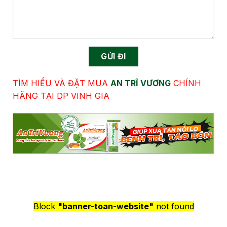
TÌM HIỂU VÀ ĐẶT MUA
AN TRĨ VƯƠNG
CHÍNH
HÃNG TẠI DP VINH GIA
Block
"banner-toan-website"
not found