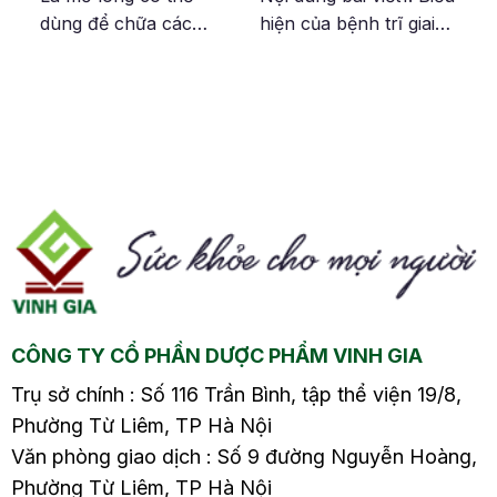
hè?
dùng để chữa các
hiện của bệnh trĩ giai
n
bệnh như đau bụng,
đoạn đầu1.1. Biểu hiện
viêm phế quản, đau
thường gặp1.2. Biểu
nhức xương khớp,…
hiện theo loại bệnh2.
u
Đặc biệt dùng lá mơ
Bệnh trĩ giai đoạn đầu
lông chữa bệnh trĩ
có gây ra nhiều nguy
được nhiều người tin
hiểm không?3. Cách
tưởng và áp dụng vì nó
điều trị bệnh trĩ giai
có tác dụng như một vị
đoạn đầu3.1. Điều trị
ân
thuốc kháng khuẩn,
bằng phương pháp dân
tiêu viêm và thúc đẩy
gian tại nhà3.2. Sử
…
nhanh quá trình phục
dụng thuốc Tây điều…
CÔNG TY CỔ PHẦN DƯỢC PHẨM VINH GIA
hồi vết thương.
Trụ sở chính : Số 116 Trần Bình, tập thể viện 19/8,
Phường Từ Liêm, TP Hà Nội
Văn phòng giao dịch : Số 9 đường Nguyễn Hoàng,
Phường Từ Liêm, TP Hà Nội