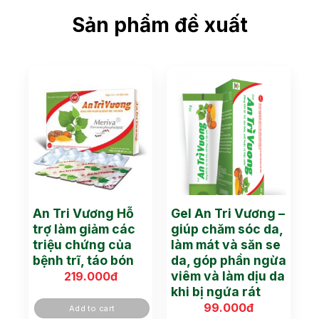
Sản phẩm đề xuất
An Tri Vương Hỗ
Gel An Tri Vương –
trợ làm giảm các
giúp chăm sóc da,
triệu chứng của
làm mát và săn se
bệnh trĩ, táo bón
da, góp phần ngừa
viêm và làm dịu da
219.000
đ
khi bị ngứa rát
99.000
đ
Add to cart