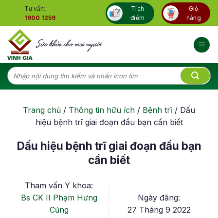
Skip
Tư vấn:
Tích
Giỏ
to
1900 1259
điểm
hàng
content
Tìm
kiếm:
Trang chủ
/
Thông tin hữu ích
/
Bệnh trĩ
/
Dấu
hiệu bệnh trĩ giai đoạn đầu bạn cần biết
Dấu hiệu bệnh trĩ giai đoạn đầu bạn
cần biết
Tham vấn Y khoa:
Bs CK II Phạm Hưng
Ngày đăng:
Củng
27 Tháng 9 2022