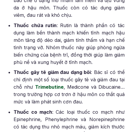
bào chế ở dạng mỡ nhằm làm mềm và dịu vùng
da ở hậu môn. Thuốc còn có tác dụng giảm
viêm, đau rát và khó chịu.
Thuốc chứa rutin
: Rutin là thành phần có tác
dụng làm bền thành mạch khiến tĩnh mạch hậu
môn tăng độ dẻo dai, giảm tính thấm và hạn chế
tình trạng vỡ. Nhóm thuốc này giúp phòng ngừa
biến chứng của bệnh trĩ, đồng thời giúp làm giảm
phù nề và xung huyết ở tĩnh mạch.
Thuốc gây tê giảm đau dạng bôi
: Bác sĩ có thể
chỉ định một số loại thuốc gây tê và giảm đau tại
chỗ như
Trimebutine
, Medicone và Dibucaine…
trong trường hợp cơ trơn ở hậu môn co thắt quá
mức và làm phát sinh cơn đau.
Thuốc co mạch
: Các loại thuốc co mạch như
Epinephrine, Phenylephrine và Norepinephrine
có tác dụng thu nhỏ mạch máu, giảm kích thước