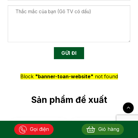
Block
"banner-toan-website"
not found
Sản phẩm đề xuất
Gọi điện
Giỏ hàng