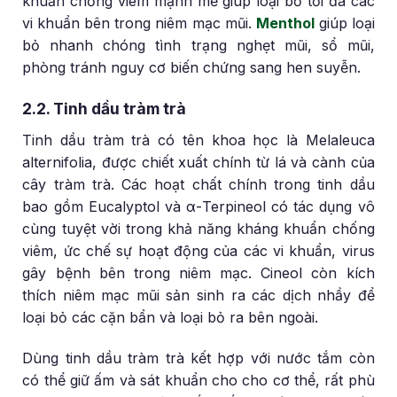
khuẩn chống viêm mạnh mẽ giúp loại bỏ tối đa các
vi khuẩn bên trong niêm mạc mũi.
Menthol
giúp loại
bỏ nhanh chóng tình trạng nghẹt mũi, sổ mũi,
phòng tránh nguy cơ biến chứng sang hen suyễn.
2.2. Tinh dầu tràm trà
Tinh dầu tràm trà có tên khoa học là Melaleuca
alternifolia, được chiết xuất chính từ lá và cành của
cây tràm trà. Các hoạt chất chính trong tinh dầu
bao gồm Eucalyptol và α-Terpineol có tác dụng vô
cùng tuyệt vời trong khả năng kháng khuẩn chống
viêm, ức chế sự hoạt động của các vi khuẩn, virus
gây bệnh bên trong niêm mạc. Cineol còn kích
thích niêm mạc mũi sản sinh ra các dịch nhầy để
loại bỏ các cặn bẩn và loại bỏ ra bên ngoài.
Dùng tinh dầu tràm trà kết hợp với nước tắm còn
có thể giữ ấm và sát khuẩn cho cho cơ thể, rất phù