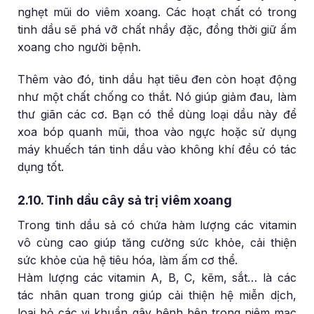
nghẹt mũi do viêm xoang. Các hoạt chất có trong
tinh dầu sẽ phá vỡ chất nhầy đặc, đồng thời giữ ấm
xoang cho người bệnh.
Thêm vào đó, tinh dầu hạt tiêu đen còn hoạt động
như một chất chống co thắt. Nó giúp giảm đau, làm
thư giãn các cơ. Bạn có thể dùng loại dầu này để
xoa bóp quanh mũi, thoa vào ngực hoặc sử dụng
máy khuếch tán tinh dầu vào không khí đều có tác
dụng tốt.
2.10. Tinh dầu cây sả trị viêm xoang
Trong tinh dầu sả có chứa hàm lượng các vitamin
vô cùng cao giúp tăng cường sức khỏe, cải thiện
sức khỏe của hệ tiêu hóa, làm ấm cơ thể.
Hàm lượng các vitamin A, B, C, kẽm, sắt… là các
tác nhân quan trong giúp cải thiện hệ miễn dịch,
loại bỏ các vi khuẩn gây bệnh bên trong niêm mạc