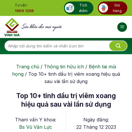
Skip
Tư vấn:
Tích
Giỏ
to
1900 1259
điểm
hàng
content
Tìm
kiếm:
Trang chủ
/
Thông tin hữu ích
/
Bệnh tai mũi
họng
/
Top 10+ tinh dầu trị viêm xoang hiệu quả
sau vài lần sử dụng
Top 10+ tinh dầu trị viêm xoang
hiệu quả sau vài lần sử dụng
Tham vấn Y khoa:
Ngày đăng:
Bs Vũ Văn Lực
22 Tháng 12 2023